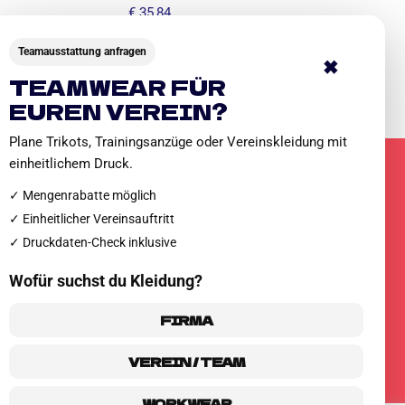
€
35,84
Teamausstattung anfragen
×
TEAMWEAR FÜR
EUREN VEREIN?
Plane Trikots, Trainingsanzüge oder Vereinskleidung mit
einheitlichem Druck.
✓ Mengenrabatte möglich
✓ Einheitlicher Vereinsauftritt
KLÄRUNG
✓ Druckdaten-Check inklusive
Wofür suchst du Kleidung?
FIRMA
VEREIN / TEAM
WORKWEAR