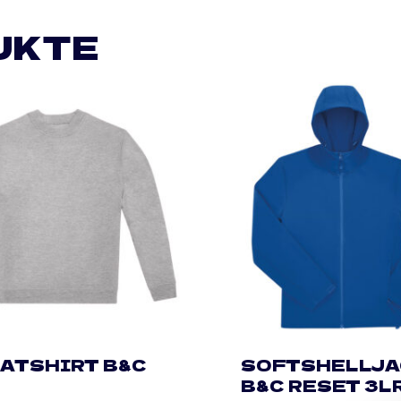
UKTE
ATSHIRT B&C
SOFTSHELLJA
B&C RESET 3L