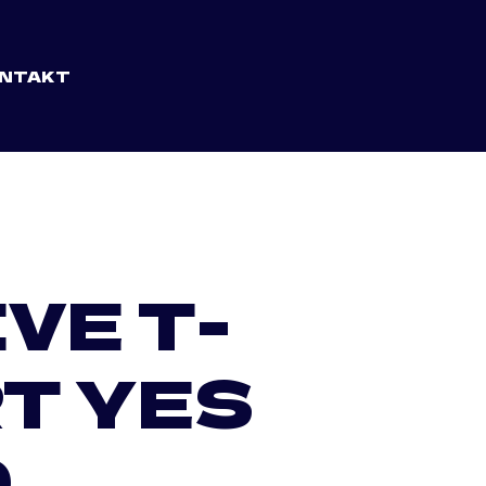
NTAKT
VE T-
T YES
0