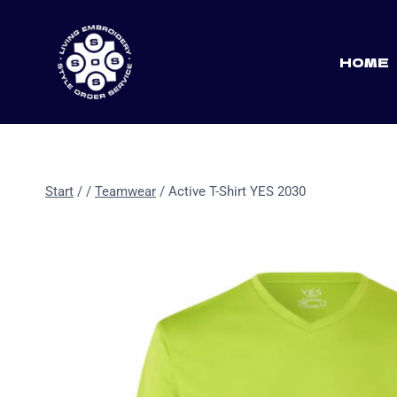
Zum
Inhalt
springen
HOME
Start
/
/
Teamwear
/
Active T-Shirt YES 2030