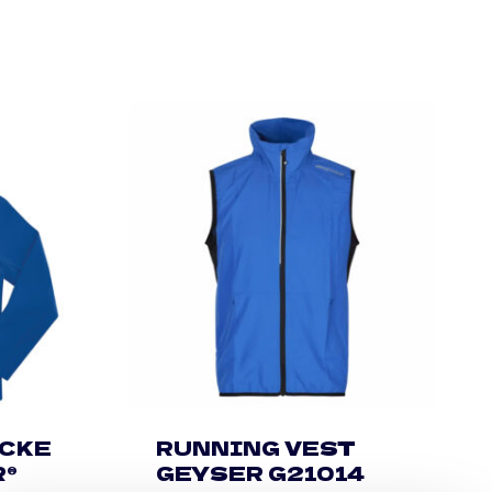
CKE
RUNNING VEST
R®
GEYSER G21014