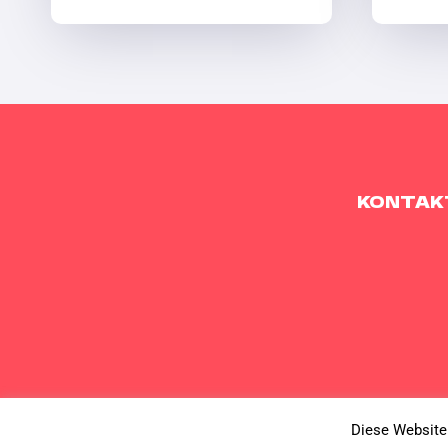
KONTAK
© 2026 s
Diese Website