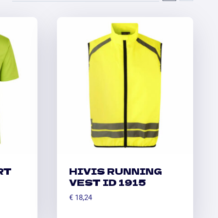
RT
HIVIS RUNNING
VEST ID 1915
€
18,24