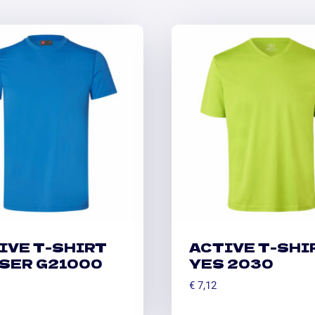
IVE T-SHIRT
ACTIVE T-SHI
SER G21000
YES 2030
€
7,12