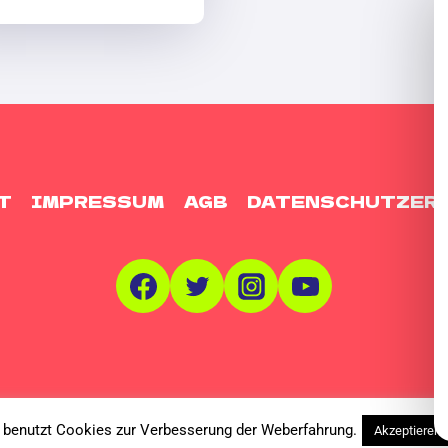
T
IMPRESSUM
AGB
DATENSCHUTZER
tyle order service GmbH - WordPress Theme von
Ka
 benutzt Cookies zur Verbesserung der Weberfahrung.
Akzeptieren